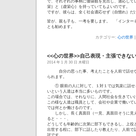
で、それぞれの事柄に価値観を見出し、適応して
栄｝と｛虚栄心｝を持っていてもよいのです。
ですが、彼らは、全く社会適応せず｛自惚れ｝だ
皆が、親も子も、一考を要します。 「インター
とも勧めます。
カテゴリー:
心の世界
|
<<心の世界>>自己表現・主張できな
2014 年 1 月 30 日 木曜日
自分の思った事、考えたことを人前で話せな
られます。
① 眼前の人に対して、１対１では気楽に話せ
いという人達は本当に多いものです。
この場合では、それなりに、人間社会を生きてい
この様な人達は職員として、会社や企業で働いて
では何とか働けるのです。
しかし、長く真面目（一見、真面目そうに見え
ると・・・、
どうしても年齢的に次第に部下もできるし、上役
出世する程に、部下に話したり教えたり、人前で
訳です。