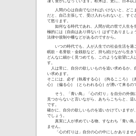
凄く豊かになっています。欧米は、更に、日本以
人間の心は自由でなければいけないと、どこま
だと、自己主張して、受け入れられないと、すぐ
て怒ります。
如何なる時代であれ、人間が此の世で人生を生
極的には｛自由はあり得ない｝はずでありましょ
法律や規制や柵などがあるのですから。
いつの時代でも、人が人生での社会生活を過ご
眠欲・名誉欲・金銭欲など、持ち続けながら生き
どんなに細かく見つめても、このような欲望に人
す。
人は常に、自分の欲しいものを追い求めるか、
い求めます。
そこには、必ず｛執着する心｝｛拘るこころ｝｛
心｝｛偏る心｝｛とらわれる心｝が湧いて来るの
そう、「青い鳥」「心の灯り」を自分の外側
見つからないと言いながら、あちらこちらと、這
です。
確かに、自分の欲しいものを追いかけていますが
でしょう。
真実に人が求めている物、すなわち「青い鳥」
ません。
「心の灯りは」自分の心の中にしかありませ