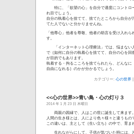
特に、「欲望の心」を自分で適度にコントロー
れ目でしょう。
自分の執着心を捨てて、捨てたところから自分が
てた人でないと分かりませんね。
「他尊心」他者を尊敬、他者の助言を受け入れら
す。
「インターネット心理療法」では、悩まない人
で｛如何に自分の執着心を捨てて、自分の心を回
が目的でもあります。
執着する・拘るこころを捨てられたら、どんなに
自由になれる｝のかが分かるでしょう。
カテゴリー:
心の世界
|
<<心の世界>>青い鳥・心の灯り３
2014 年 1 月 23 日 木曜日
両親の因縁で、人はこの世に誕生して来ます
人間の生き様とは、人により色々様々と違うもの
この違いは、主として｛生い立ち｝の中で、育ま
生れながらにして、子供が気づいた時には、片