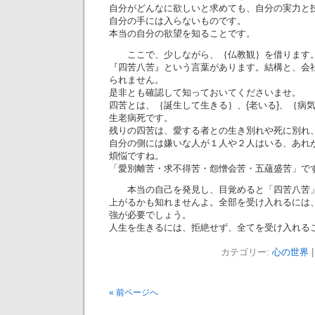
自分がどんなに欲しいと求めても、自分の実力と
自分の手には入らないものです。
本当の自分の欲望を知ることです。
ここで、少しながら、｛仏教観｝を借ります
『四苦八苦』という言葉があります。結構と、会
られません。
是非とも確認して知っておいてくださいませ。
四苦とは、｛誕生して生きる｝、{老いる}、｛病
生老病死です。
残りの四苦は、愛する者との生き別れや死に別れ
自分の側には嫌いな人が１人や２人はいる、あれ
煩悩ですね。
「愛別離苦・求不得苦・怨憎会苦・五蘊盛苦」で
本当の自己を発見し、目覚めると「四苦八苦」
上がるかも知れませんよ。全部を受け入れるには
強が必要でしょう。
人生を生きるには、拒絶せず、全てを受け入れる
カテゴリー:
心の世界
|
« 前ページへ