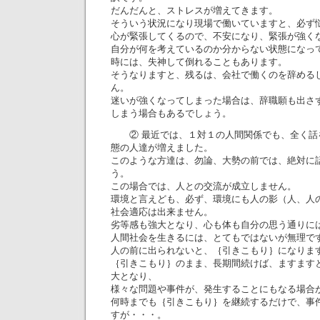
だんだんと、ストレスが増えてきます。
そういう状況になり現場で働いていますと、必ず
心が緊張してくるので、不安になり、緊張が強く
自分が何を考えているのか分からない状態になっ
時には、失神して倒れることもあります。
そうなりますと、残るは、会社で働くのを辞める
ん。
迷いが強くなってしまった場合は、辞職願も出さ
しまう場合もあるでしょう。
② 最近では、１対１の人間関係でも、全く話
態の人達が増えました。
このような方達は、勿論、大勢の前では、絶対に
う。
この場合では、人との交流が成立しません。
環境と言えども、必ず、環境にも人の影（人、人
社会適応は出来ません。
劣等感も強大となり、心も体も自分の思う通りに
人間社会を生きるには、とてもではないが無理で
人の前に出られないと、｛引きこもり｝になりま
｛引きこもり｝のまま、長期間続けば、ますます
大となり、
様々な問題や事件が、発生することにもなる場合
何時までも｛引きこもり｝を継続するだけで、事
すが・・・。