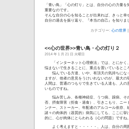
「青い鳥」「心の灯り」とは、自分の心の力量を
重要なのです。
そんな自分の心を知ることが出来れば、きっと幸
自分の過去を振り返り、『本当の自己』を知りま
カテゴリー:
心の世界
|
<<心の世界>>青い鳥・心の灯り２
2014 年 1 月 21 日 火曜日
「インターネット心理療法」では、とにかく、
悩まないで生きることに、重点を置いているとこ
悩んでいる方達、いや、有頂天の気持ちになっ
ますが、他者の意見をうけいれないのが、最大の
人間は、普通のつもりで生きている人達も、人の
いものですね。
悩み苦しみ、各種神経症、うつ病、躁病、その
否、摂食障害（拒食・過食）、引きこもり、ニー
ンナー、ストーカー、年配者のアルコール依存、
諸々の肉体的（器質的）病気にしても、ここに挙
的に、心が肉体にとらわれる｛心の問題｝ですね
よく考えますと・・・・・、人は、自分の周囲