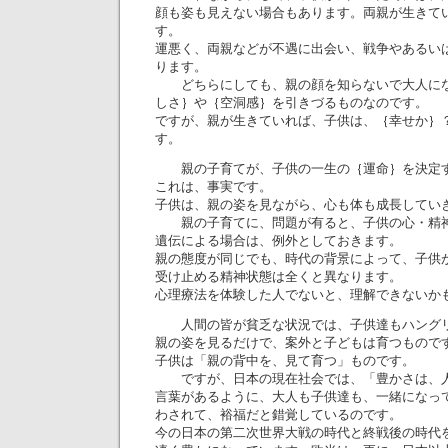
顔も姿も見えない場合もあります。両親が生きて
す。
運悪く、両親などが不遇に出会い、戦争やあるい
ります。
どちらにしても、親の顔を知らないで大人にな
しさ｝や｛空洞感｝を引きづるものなのです。
ですが、親が生きていれば、子供は、｛幸せか｝
す。
親の子育てが、子供の一生の｛運命｝を決定す
これは、事実です。
子供は、親の姿を見ながら、心も体も成長してい
親の子育てに、問題が有ると、子供の心・精神
遺伝による場合は、例外としておきます。
親の態度が同じでも、時代の背景によって、子供
受け止める精神状態は全くと異なります。
心理療法を体験した人でないと、理解できないか
人間の皆が貧乏な状況では、子供達もハングリ
親の姿を見るだけで、案外と子どもは育つも
子供は「親の背中を、見て育つ」ものです。
ですが、日本の現在社会では、「豊かさは、人
言葉があるように、大人も子供達も、一緒になっ
わされて、裕福だと錯覚しているのです。
今の日本の第二次世界大戦の時代と終戦後の時代