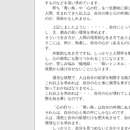
すものなどを追い求めています。
即ち「青い鳥」や「心の灯」を一生懸命に探し
人間、生まれてきた以上は、自分の体と心の外側
のが、宿命かもしれません。
上記しましたように・・・・・、自分にとって
し、又、都合の良い環境を求めます。
そういう生き方が、人間の現実的な生き方であり
そこには、拘り、執着し、自分の心が｛あるもの
す。
外観的な生き方ですね。しっかりと人間学を勉
し、心の病気にも取りつかれることになります。
心が、苦しみ悩み「蟻地獄」・「暗いトンネル」
状態から抜け出せないことになります。
適当な状態で、人は自分の欲望を制限する能力
これ以上を求めれば、自分の心と体に無理を来す
知っておかねばなりませんし、
これ以上を求めれば・・・、自分の心が壊れてし
態を知る事｝なのです。
「心の灯り」・「青い鳥」は自分の外側にある
それらは、自分の心と体の中にしかないのです。
人は、漠然と自分の欲望だけを肥大化させて、自
環境などを求めます。
しっかりと、自分を見つめないと分かりませ