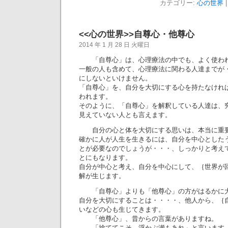
カテゴリー:
心の世界
|
<<心の世界>>自尊心・他尊心
2014 年 1 月 28 日 火曜日
「自尊心」は、心理療法の中でも、よく使わ
一般の人も含めて、心理療法に関わる人達までが
にしないといけません。
「自尊心」を、自分を大切にする心を持たなけれ
われます。
そのように、「自尊心」を解釈している人達は、
見えていない人とも言えます。
自分の心と体を大切にする思いは、本当に重
確かに人が人生を生きるには、自分を中心とした
とが必要なのでしょうが・・・、しっかりと考え
とにもなります。
自分が中心と考え、自分を中心にして、｛世界が
解が生じます。
「自尊心」よりも「他尊心」の方がはるかに
自分を大切にすることは・・・・、他人から、｛
いなどの心も生じてきます。
「他尊心」、昔からの言葉がありますね。
「捨ててこそ、浮かぶ瀬もあれ」と言います