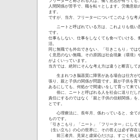
フリーターと称される人は、働く意志が有っても
人間関係が苦手で、職を転々とします。労働意欲
ます。
ですが、当方、フリーターについてこのような考
ニートと呼ばれている方は、これよりも低い思
です。
仕事もしない、仕事をしなくても食べていける、
活。
同じ無職でも外出できない、「引きこもり」では
く意思のない無職。その原因は社会現象（環境）
がよくいっています。
当方では、絶対にそんな考え方は違うと断言して
生まれつき脳器質に障害がある場合は仕方がな
張り、親と子供の関係が問題です。親が子供を育
あるにしても、何処かで間違いをして育って来て
俗に、ニートと呼ばれる人を社会に送りだした
責任にするのではなく「親と子供の信頼関係」を
とです。
心理療法に、長年月、係わっていると、全ての
ものです。
「引きこもり」「ニート」「フリーター」にして
｛生い立ち｝の心の世界に、その答えは必ず存在
前三者共、見栄と虚栄心だけは、すごく抱え過