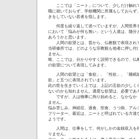
ここでは「ニート」について、少しだけ触れ
職に就いておらず、学校機関に所属もしておらず
きをしていない若者を指します。
何度も繰り返して述べていますが、人間世界を
において「悩みが何も無い」という人達は、随分
あろうかと思います。
人間の欲望とは、昔から、仏教観で表現され
当研修所では、どのような宗教観も他者に押し付
ません。
唯、ここでは、分かりやすく説明できるので、仏
の欲望について表現してみます。
人間の欲望とは「食欲」、「性欲」、「睡眠欲
欲」と五つに表現されています。
此の世を生きていく上では、上記の五欲の少しく
ないのかも知れません。適度な欲望は、必要であ
ですが、人は物事に拘り始めると、なかなか｛
ません。
悩み苦しみ、神経症、過食、拒食、うつ病、アル
フリーター、最近は、ニートと呼ばれている方達
ようです。
人間は、仕事をして、何がしかの金銭収入を得
りません。