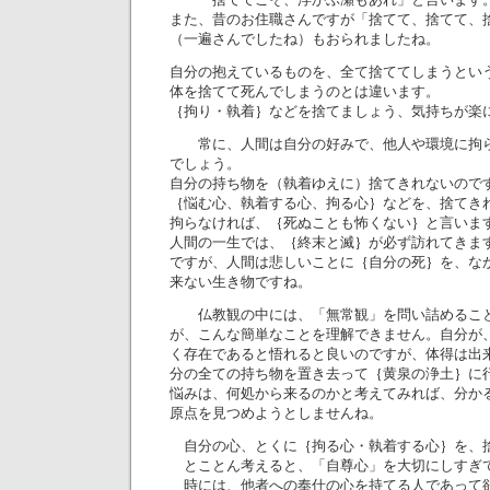
また、昔のお住職さんですが「捨てて、捨てて、
（一遍さんでしたね）もおられましたね。
自分の抱えているものを、全て捨ててしまうとい
体を捨てて死んでしまうのとは違います。
｛拘り・執着｝などを捨てましょう、気持ちが楽
常に、人間は自分の好みで、他人や環境に拘ら
でしょう。
自分の持ち物を（執着ゆえに）捨てきれないので
｛悩む心、執着する心、拘る心｝などを、捨てき
拘らなければ、｛死ぬことも怖くない｝と言いま
人間の一生では、｛終末と滅｝が必ず訪れてきま
ですが、人間は悲しいことに｛自分の死｝を、な
来ない生き物ですね。
仏教観の中には、「無常観」を問い詰めること
が、こんな簡単なことを理解できません。自分が
く存在であると悟れると良いのですが、体得は出
分の全ての持ち物を置き去って｛黄泉の浄土｝に
悩みは、何処から来るのかと考えてみれば、分か
原点を見つめようとしませんね。
自分の心、とくに｛拘る心・執着する心｝を、
とことん考えると、「自尊心」を大切にしすぎ
時には、他者への奉仕の心を持てる人であって