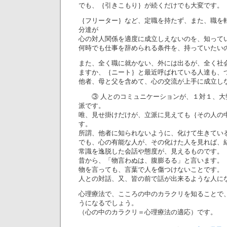
でも、｛引きこもり｝が続くだけでも大変です。
｛フリーター｝など、定職を持たず、また、職を
分達が
心の対人関係を適度に成立しえないのを、知って
何時でも仕事を辞められる条件を、持っていたい
また、全く職に就かない、外には出るが、全く社
ますか、｛ニート｝と最近呼ばれている人達も、
他者、母と父を含めて、心の交流が上手に成立し
③ 人とのコミュニケーションが、１対１、大
派です。
唯、見せ掛けだけが、立派に見えても｛その人の
す。
所謂、他者に知られないように、化けて生きてい
でも、心の有能な人が、その化けた人を見れば、
常識を逸脱した会話や態度が、見えるものです。
昔から、「物言わぬは、腹膨るる」と言います。
物を言っても、言葉で人を傷つけないことです。
人との対話、又、皆の前で話が出来るような人に
心理療法で、こころの中のカラクリを知ることで
うになるでしょう。
（心の中のカラクリ＝心理療法の適応）です。