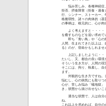
悩み苦しみ、各種神経症、
拒否、摂食障害（拒食・過食
行、シンナー、ストーカー、
格脆弱性、諸々の肉体的（器
の事柄は、根元的に、心が肉
よく考えますと・・・・・
を癒すものなどを追い求めて
即ち「青い鳥」や「心の灯
人間、生まれてきた以上は、
る｝のが、宿命かもしれませ
上記しましたように・・・
たいし、又、都合の良い環境
そういう生き方が、人間の現
そこには、拘り、執着し、自
ます。
外観的な生き方ですね。し
悩むし、心の病気にも取りつ
心が、苦しみ悩み「蟻地獄」
き」状態から抜け出せないこ
適当な状態で、人は自分の
ね。
これ以上を求めれば、自分の