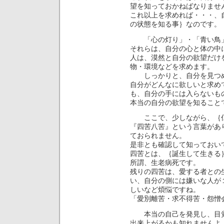
望を知っておかねばなりませ
これ以上を求めれば・・・、
の状態を知る事｝なのです。
「心の灯り」・「青い鳥」
それらは、自分の心と体の中
人は、漠然と自分の欲望だけ
物・環境などを求めます。
しっかりと、自分を見つめ
自分がどんなに欲しいと求め
も、自分の手には入らない
本当の自分の欲望を知ること
ここで、少しながら、｛仏
『四苦八苦』という言葉があ
ておられません。
是非とも確認して知っておい
四苦とは、｛誕生して生きる
所謂、生老病死です。
残りの四苦は、愛する者との
い、自分の側には嫌いな人が
しいなど煩悩ですね。
「愛別離苦・求不得苦・怨憎
本当の自己を発見し、目覚
出来上がるかも知れませんよ