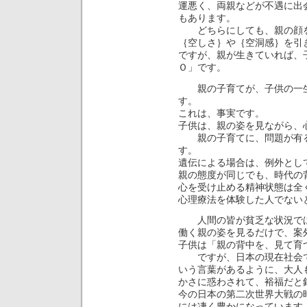
運悪く、両親などが不遇に出
もあります。
どちらにしても、親の顔を
｛空しさ｝や｛空洞感｝を引
ですが、親が生きていれば、
Ｏ」です。
親の子育てが、子供の一生
す。
これは、事実です。
子供は、親の姿を見ながら、
親の子育てに、問題が有る
す。
遺伝による場合は、例外とし
親の態度が同じでも、時代の
心を受け止める精神状態は全
心理療法を体験した人でない
人間の皆が貧乏な状況では
働く親の姿を見るだけで、
子供は「親の背中を、見て育
ですが、日本の現在社会で
いう言葉があるように、大人
かさに惑わされて、裕福だと
今の日本の第二次世界大戦の
には凄く豊かになっています