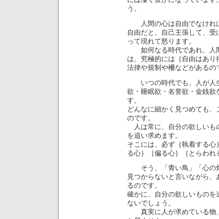
う。
人間の心は自由でなければ
自由だと、自己主張して、受
って現れて怒ります。
如何なる時代であれ、人間
は、究極的には｛自由はあり
法律や規制や柵などがあるの
いつの時代でも、人が人生
欲・睡眠欲・名誉欲・金銭欲
す。
どんなに細かく見つめても、
のです。
人は常に、自分の欲しいもの
を追い求めます。
そこには、必ず｛執着する心
る心｝｛偏る心｝｛とらわれ
そう、「青い鳥」「心の灯
見つからないと言いながら、
るのです。
確かに、自分の欲しいものを
ないでしょう。
真実に人が求めている物、