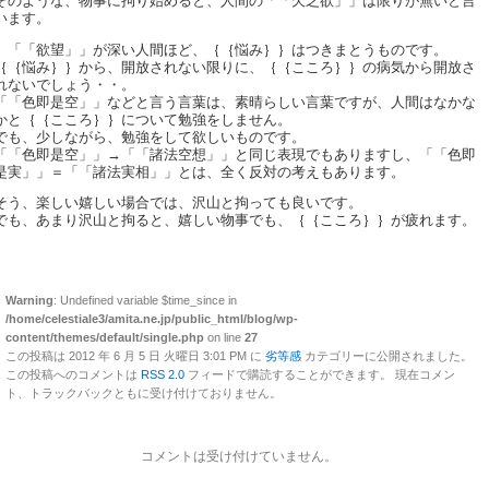
そのような、物事に拘り始めると、人間の「「欠乏欲」」は限りが無いと言
います。
「「欲望」」が深い人間ほど、｛｛悩み｝｝はつきまとうものです。
｛｛悩み｝｝から、開放されない限りに、｛｛こころ｝｝の病気から開放さ
れないでしょう・・。
「「色即是空」」などと言う言葉は、素晴らしい言葉ですが、人間はなかな
かと｛｛こころ｝｝について勉強をしません。
でも、少しながら、勉強をして欲しいものです。
「「色即是空」」→「「諸法空想」」と同じ表現でもありますし、「「色即
是実」」＝「「諸法実相」」とは、全く反対の考えもあります。
そう、楽しい嬉しい場合では、沢山と拘っても良いです。
でも、あまり沢山と拘ると、嬉しい物事でも、｛｛こころ｝｝が疲れます。
Warning
: Undefined variable $time_since in
/home/celestiale3/amita.ne.jp/public_html/blog/wp-
content/themes/default/single.php
on line
27
この投稿は 2012 年 6 月 5 日 火曜日 3:01 PM に
劣等感
カテゴリーに公開されました。
この投稿へのコメントは
RSS 2.0
フィードで購読することができます。 現在コメン
ト、トラックバックともに受け付けておりません。
コメントは受け付けていません。