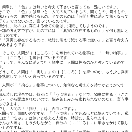
簡単に「「色」」は無いと考えて下さいと言っても、難しいですよ。
そこで、「「色」」は無いと、人間の見ているもの、聞くもの、匂うもの、
味わうもの、肌で感じるもの、全てのものは「時間と共に消えて無くなって
行く」ではないかと、言っているのです。
確かに、此の世に存在する全ての物は、消滅してしまうのです。
一部の考え方ですが、此の世には「「真実に存在するもの」」が何も無いと
言うのです。
「「真実に存在するものは、絶対に消えて滅する事は無い」」と言う考え方
があるようです。
そこで、人間が｛｛こころ｝｝を奪われている物事は、「「無い物事」」
に｛｛こころ｝｝を奪われているのです。
どうして、そんなに消えて行く物事に、人間は拘るのかと教えているので
す。
どうして、人間は「「拘り」」の｛｛こころ｝｝を持つのか、もう少し真実
を熟慮して下さいと言っているのです。
人間が「「拘る」」物事について、如何なる考え方を持つかどうかです
ね。
悩み苦しむ場合では、特別に「「うつ病者」」などで、物事に拘る｛｛ここ
ろ｝｝から開放されないので、悩み苦しみから逃れられないのだと、言う事
もできます。
でも、人間の「「拘り」」は、面白いですよ。
人間って、面白いのですが、「「うつ病」」で死ぬほどに悩んでいても、私
には「「悩み」」は無いと答える人達も、時折に、見られます。
そんな人達は、もう少しながら、自分の｛｛こころ｝｝に磨きをかけて欲し
いものですね。