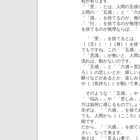
程が有ります。
「「受」」とは、人間の五感
人間の「「五感」」と「「六
「「識」」を捨てるのが、無
「「行」」を捨てるのが無理
を捨てるのが無理ならば、「
「「受」」を捨てるとは、
｛｛舌｝｝・｛｛身｝｝を捨
でもですね、この「「五感」
「「意識」」が無いと、人間
流れは、動かないのです。
「「五感」」と「「六感＝意
ろ｝｝の悲しいとか、嬉しい
驕りなどがあるとか、楽しみ
や｛｛気持ち｝｝が動いて来
そのような「「五感」」や
「「悩み」」や「「苦しみ」
方は如何に感じるものでしょ
先ずは、「「六感」」を捨て
でも、人間から｛｛こころ｝
能です。
だから、「「六感」」を捨て
さい、なって来ます。
例えば、「「見る｣｣事で、