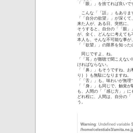
「「眼」」を捨てれば良いで
こんな「「話」」もありま
「「自分の欲望」」が深くて
来た人が、ある日、突然に、
そうすると、自分の「「眼」
が、全く、どんなに考えても
本人も、そんな不可能な事が
「「欲望」」の限界を知った
同じですよ、ね。
「「耳」が難聴で聞こえない
ければならない。
「「鼻」」もそうですね、お
り｝｝も無駄になりますね。
「「舌」」も、味わいが無理
「「身」」も同じで、触覚が
も、人間の「「感じ方」」に
どれ程に、人間は、自分の「
う。
Warning
: Undefined variable 
/home/celestiale3/amita.ne.