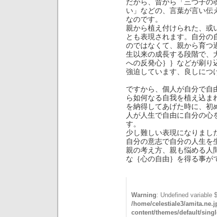
だから、昔から「三つ子の
い」などの、言葉が言い伝
なのです。
親から植え付けられた、或
とも表現されます。自分の
のではなくて、親から育つ
生以来の成長する段階で、
への反発心｝｝などが刷り
強迫しています、良しにつ
ですから、個人が自分で自
ら如何なる自我を植え込ま
を納得してあげた時に、初
人が人生で自由に自分の心
す。
少し難しい表現になりまし
自分の意志で自分の人生を
親の考え方、親も悩める人
な｛心の自由｝を得る事が
Warning
: Undefined variable 
/home/celestiale3/amita.ne.
content/themes/default/sing