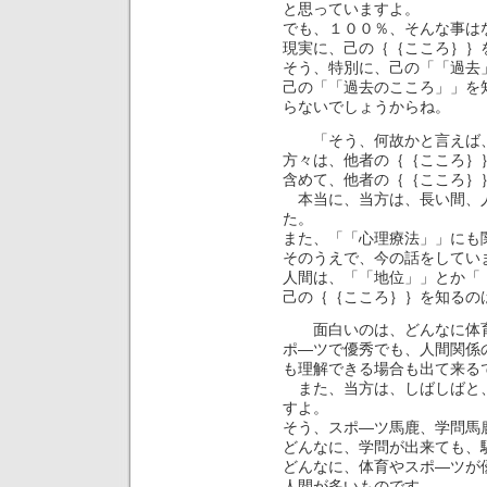
と思っていますよ。
でも、１００％、そんな事は
現実に、己の｛｛こころ｝｝
そう、特別に、己の「「過去
己の「「過去のこころ」」を
らないでしょうからね。
「そう、何故かと言えば、
方々は、他者の｛｛こころ｝
含めて、他者の｛｛こころ｝
本当に、当方は、長い間、
た。
また、「「心理療法」」にも
そのうえで、今の話をしてい
人間は、「「地位」」とか「
己の｛｛こころ｝｝を知るの
面白いのは、どんなに体育
ポ―ツで優秀でも、人間関係
も理解できる場合も出て来る
また、当方は、しばしばと、
すよ。
そう、スポ―ツ馬鹿、学問馬
どんなに、学問が出来ても、
どんなに、体育やスポ―ツが
人間が多いものです。