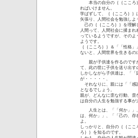
本当の自分の｛｛こころ｝
ればいけません。
学ばずして、｛｛こころ｝｝
矢張り、人間社会を勉強しよ
己の｛｛こころ｝｝を理解
人間って、人間社会に揉まれ
っているようですが、そのよ
ようです。
｛｛こころ｝｝＆「「性格」
ないと、人間世界を生きるの
親が子供達を作るのですが
て、此の世に子供を送り出す
しかしながら子供達は、「「
が・・・・・、
それなりに、親には「「感謝
となるでしょう。
親が、どんなに歪な行動、歪
は自分の人生を勉強する事が
人生とは、「「何か」」、
は、何か」」、「「己の、存
よ。
しっかりと、自分の｛｛ここ
ろ｝｝を知るのです。
しかも、自分の人生観が間違