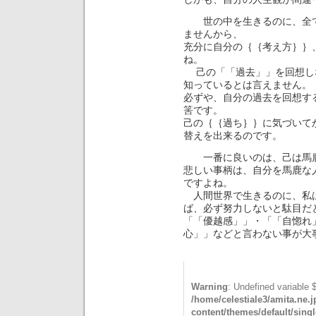
世の中を生きるのに、全て
ませんから、
充分に自分の｛｛考え方｝｝
ね。
己の「「過去」」を回想し
知っているとは言えません。
必ずや、自分の過去を回想す
筈です。
己の｛｛過ち｝｝に気づいて
替えを出来るのです。
一番に良いのは、己は馬鹿
悲しい事柄は、自分を馬鹿な
ですよね。
人間世界で生きるのに、私
ば、必ず努力しないと駄目だ
「「優越感」」・「「自惚れ
心」」などと言わない
Warning
: Undefined variable 
/home/celestiale3/amita.ne.
content/themes/default/sing