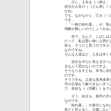
少し、人生を｛｛例え・・
自分が人生の｛｛どん底｝｝
がね。
でも、なかなかと、己を｛｛
です。
「「一枚の枯れ葉」」が、私
理解が難しいのでしょうかね
何で、なんて、しばしばと
だって、私は賢い偉い人間だ
皆も、そうだと思うのですが
なのですね。
そんな人達ほど、人生は辛く
自分を中心に考える方々は
るなんて思わないのですよ。
そうなりますとね、本当に自
のです。
そうですね、立派な思考体系
手の立場を了解できない方々
で、良好な｛｛判断｝｝をで
そう、自分も、相手の方も
なのです。
「「枯れ葉」」の身分になれ
然だと思えるし、立腹しない