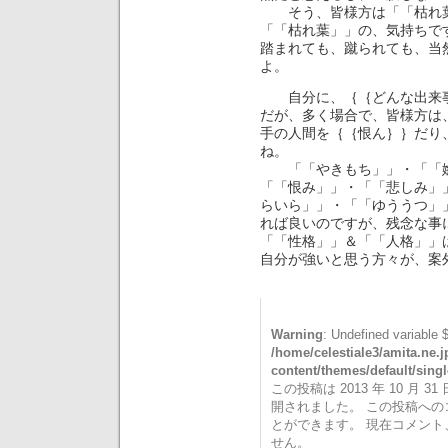
そう、皆様方は「「枯れ葉
「「枯れ葉」」の、気持ちで
踏まれても、蹴られても、当
よ。
自分に、｛｛どんな出来事
だが、多く場合で、皆様方は
手の人間を｛｛恨ん｝｝だり
ね。
「「やきもち」」・「「嫉
「「恨み」」・「「悲しみ」
らいら」」・「「ゆううつ」
れば良いのですが、残念な事
「「性格」」＆「「人格」」
自分が強いと思う方々が、案
Warning
: Undefined variable 
/home/celestiale3/amita.ne.
content/themes/default/sing
この投稿は 2013 年 10 月 31 
開されました。 この投稿へ
とができます。 現在コメン
せん。