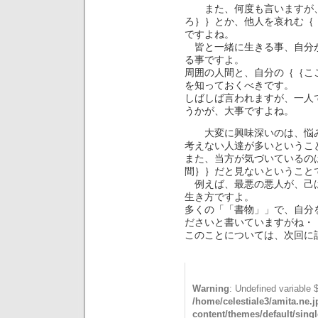
また、何度も言いますが、
ろ｝｝とか、他人を哀れむ｛
ですよね。
皆と一緒に生きる事、自分が
る事ですよ。
周囲の人間と、自分の｛｛こ
を知っておくべきです。
しばしば言われますが、一人
うかが、大事ですよね。
大変に興味深いのは、悩み
考えない人達が多いというこ
また、当方が気づいているの
間｝｝だと見ないということ
例えば、最悪の悪人が、己は
生き方ですよ。
多くの「「書物」」で、自分
ださいと書いていますがね・
このことについては、次回に
Warning
: Undefined variable 
/home/celestiale3/amita.ne.
content/themes/default/sing