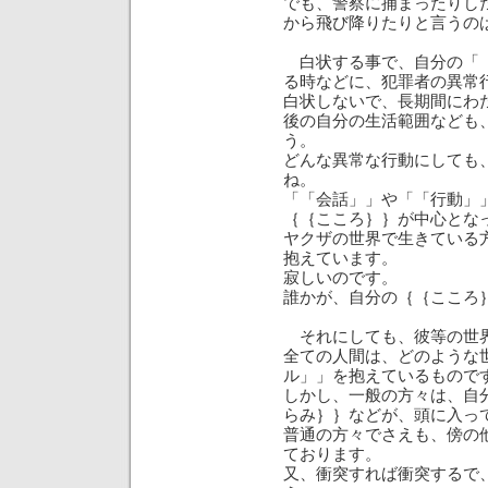
でも、警察に捕まったりし
から飛び降りたりと言うの
白状する事で、自分の「「
る時などに、犯罪者の異常
白状しないで、長期間にわ
後の自分の生活範囲なども
う。
どんな異常な行動にしても、
ね。
「「会話」」や「「行動」
｛｛こころ｝｝が中心とな
ヤクザの世界で生きている方達
抱えています。
寂しいのです。
誰かが、自分の｛｛こころ
それにしても、彼等の世界
全ての人間は、どのような
ル」」を抱えているもので
しかし、一般の方々は、自
らみ｝｝などが、頭に入っ
普通の方々でさえも、傍の
ております。
又、衝突すれば衝突するで