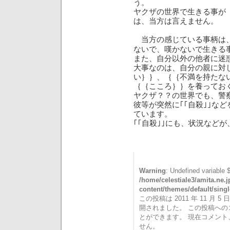
う。
ヤクザの世界で生きる事が
は、当方は言えません。
当方の感じている事柄は
ないで、嘆かないで生きる
また、自分以外の他者に迷
大事なのは、自分の親に対
い｝｝、｛｛不満を持たな
｛｛こころ｝｝を養ってお
ヤクザ？？の世界でも、警
彼等が突然に｢｢自殺｣｣な
ています。
｢｢自殺｣｣にも、状況など
Warning
: Undefined variable 
/home/celestiale3/amita.ne.
content/themes/default/sing
この投稿は 2011 年 11 月 5 日
開されました。 この投稿へ
とができます。 現在コメン
せん。