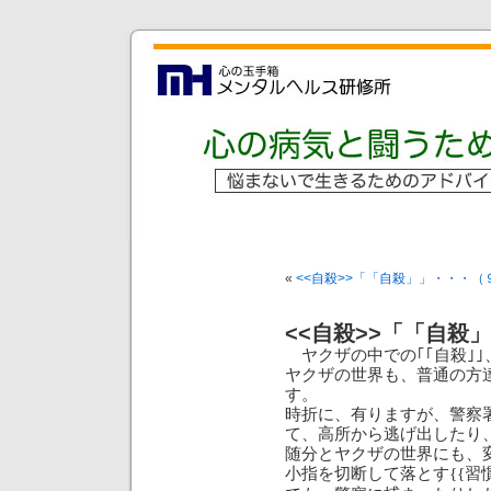
«
<<自殺>>「「自殺」」・・・（
<<自殺>>「「自殺
ヤクザの中での｢｢自殺｣｣
ヤクザの世界も、普通の方
す。
時折に、有りますが、警察
て、高所から逃げ出したり、
随分とヤクザの世界にも、
小指を切断して落とす
習
{{