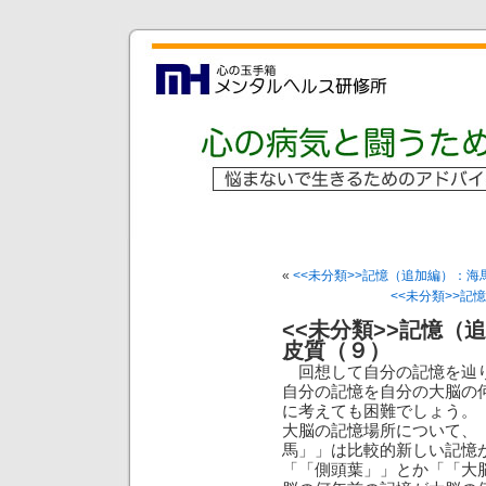
«
<<未分類>>記憶（追加編）：
<<未分類>>
<<未分類>>記憶（
皮質（９）
回想して自分の記憶を辿り
自分の記憶を自分の大脳の
に考えても困難でしょう。
大脳の記憶場所について、
馬」」は比較的新しい記憶
「「側頭葉」」とか「「大