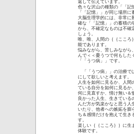
返して伝えています。
色々な沢山の種類の「「記
「「記憶」」が同じ場所に
大脳生理学的には、非常に
確な「「記憶」」の蓄積の
から、不確定なものは不確
しょう。
唯、唯、人間の｛｛こころ
能であります。
悩みながら、苦しみながら
んで＜＜憂うつで何もした
「「うつ病」」です。
「「うつ病」」の治療では
にして欲しいと考えます。
人生を如何に見るか、人間
ている自分を如何に見るか
何に見直すか、情け無い＆
良かった人生、生きている
んだ方が気楽かなと思う人
いたり、他者への嫉妬を膨
ち＆感情だけを抱えて生き
す。
楽しい｛｛こころ｝｝に生
体験です。